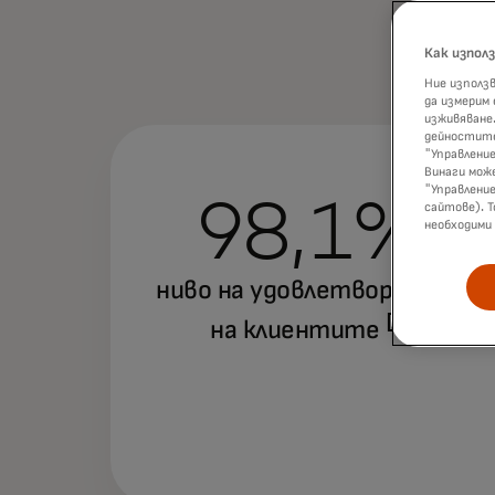
Как изпол
Ние използв
да измерим
изживяване.
дейностите
"Управление
Винаги мож
"Управлени
98,1%
сайтове). Т
необходими
ниво на удовлетвореност
[1]
на клиентите