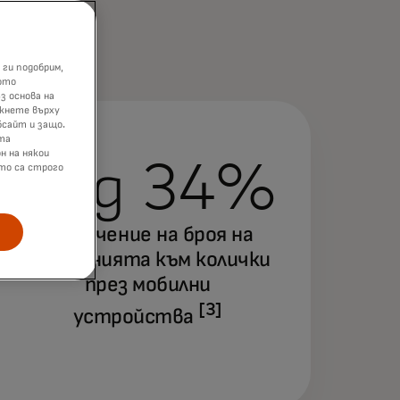
 ги подобрим,
ото
з основа на
икнете върху
бсайт и защо.
та
н на някои
Над 34%
ито са строго
увеличение на броя на
добавянията към колички
през мобилни
[3]
устройства