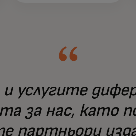
 и услугите дифе
та за нас, като п
е партньори изда