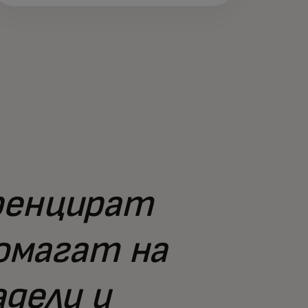
ренцират
омагат на
дели и