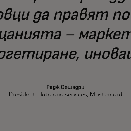
вци да правят по
щанията – маркет
гетиране, иновац
Радж Сешадри
President, data and services, Mastercard