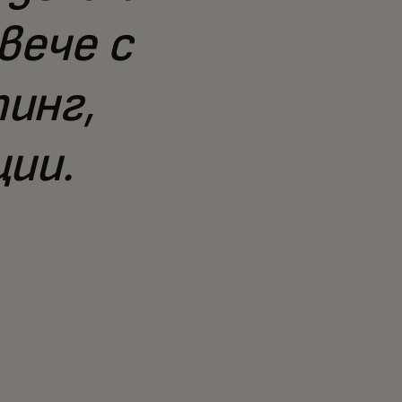
вече с
инг,
ии.