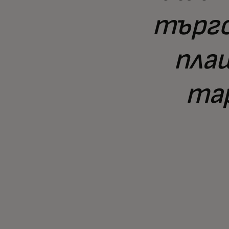
търго
пла
тар