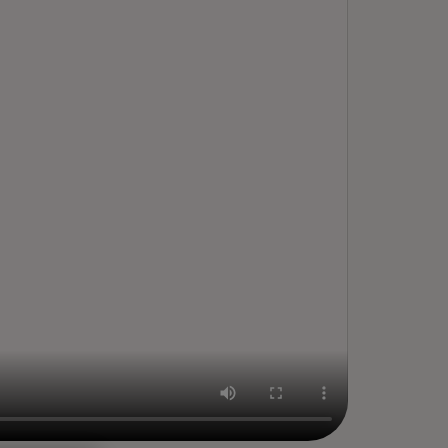
rem ipsum dolor sit amet,
nsectetur adipiscing elit, sed do
usmod tempor incididunt ut
bore et dolore magna aliqua.