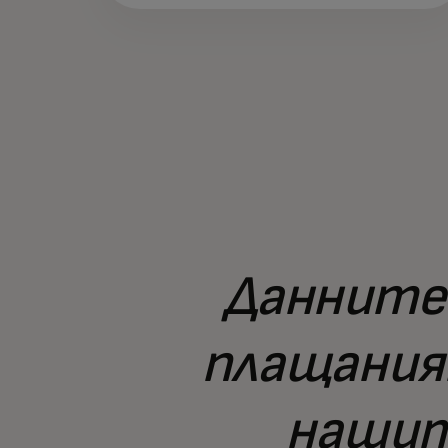
Данните
плащания
нашит