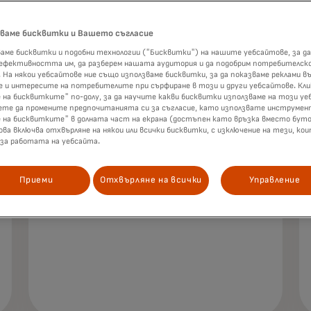
зваме бисквитки и Вашето съгласие
аме бисквитки и подобни технологии ("Бисквитки") на нашите уебсайтове, за да
 ефективността им, да разберем нашата аудитория и да подобрим потребителск
 На някои уебсайтове ние също използваме бисквитки, за да показваме реклами въ
 и интересите на потребителите при сърфиране в този и други уебсайтове. Кл
 на бисквитките" по-долу, за да научите какви бисквитки използваме на този уе
ете да промените предпочитанията си за съгласие, като използвате инструмен
е на бисквитките" в долната част на екрана (достъпен като връзка вместо буто
ова включва отхвърляне на някои или всички бисквитки, с изключение на тези, ко
 за работата на уебсайта.
Лидер за 2023 г. за 6-та
Приеми
Отхвърляне на всички
Управление
[2]
поредна година