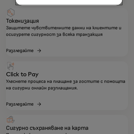
Токенизация
Защитете чувствителните данни на клиентите и
осигурете сигурност за всяка транзакция
Разгледайте
Click to Pay
Улеснете процеса на плащане за гостите с помощта
на сигурни онлайн разплащания.
Разгледайте
Сигурно съхраняване на карта