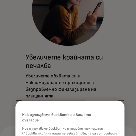
Увеличете крайната си
печалба
Увеличете обхвата си и
максимизирайте приходите с
безпроблемно финализиране на
плащанията.
Как използваме бисквитки и Вашето
съгласие
Ние използваме бисквитки и подобни технологии
("Бисквитки") на нашите уебсайтове, за да ги подобрим,