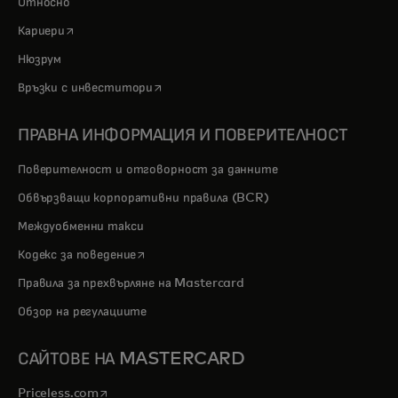
Относно
opens in a new tab
Кариери
Нюзрум
opens in a new tab
Връзки с инвеститори
ПРАВНА ИНФОРМАЦИЯ И ПОВЕРИТЕЛНОСТ
Поверителност и отговорност за данните
Обвързващи корпоративни правила (BCR)
Междуобменни такси
opens in a new tab
Кодекс за поведение
Правила за прехвърляне на Mastercard
Обзор на регулациите
САЙТОВЕ НА MASTERCARD
opens in a new tab
Priceless.com