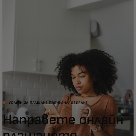
За вас
За бизнес
За света
За иноватори
Новини и тенденции
УСЛУГИ ЗА ПЛАЩАНЕ ПРИ ФИНАЛИЗИРАНЕ
Направете онлайн
плащането