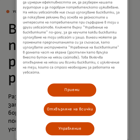
да измерим ефективността им, да разберем нашата
аудитория и да подобрим потребителското изживяване.
УСЛУГИ ЗА ПЛАЩАНЕ ПРИ ФИНАЛИЗИРАНЕ
На някои уебсайтове ние също използваме бисквитки, за
да показваме реклами въз основа на дейностите и
интересите на потребителите при сърфиране в този и
Вашата
други уебсайтове. Кликнете върху "Управление на
бисквитките" по-долу, за да научите какви бисквитки
използваме на този уебсайт и защо. Винаги можете да
платформа за
промените предпочитанията си за съгласие, като
използвате инструмента "Управление на бисквитките"
в долната част на екрана (достъпен като връзка
разплащания за
вместо бутон на някои сайтове). Това включва
отхвърляне на някои или всички бисквитки, с изключение
на тези, които са строго необходими за работата на
растеж
уебсайта.
Приеми
Разгледайте решения за намаляване на
затрудненията при плащане на касата,
Отхвърляне на всички
борба с измамите и създаване на
последователно преживяване във всички
устройства..
Управление