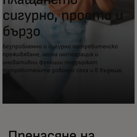
сигурно, просто и
бързо
Безпроблемно и сигурно потребителско
преживяване, лесна интеграция и
иновативни функции поддържат
потребителите доволни сега и в бъдеще.
Пренасяне на