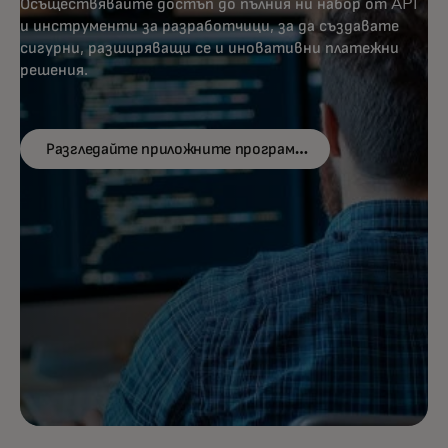
Осъществявайте достъп до пълния ни набор от API
и инструменти за разработчици, за да създавате
сигурни, разширяващи се и иновативни платежни
решения.
Разгледайте приложните програмни
opens in a new tab
интерфейси