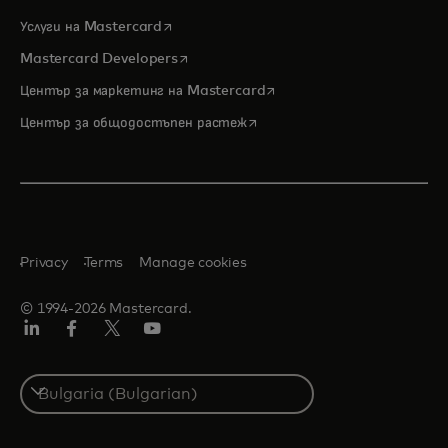
opens in a new tab
Услуги на Mastercard
opens in a new tab
Mastercard Developers
opens in a new tab
Център за маркетинг на Mastercard
opens in a new tab
Център за общодостъпен растеж
Privacy
Terms
Manage cookies
© 1994-2026 Mastercard.
LinkedIn
Facebook
Twitter/X
YouTube
Select
a
country