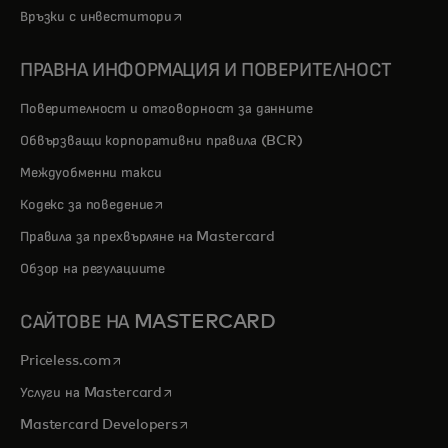
opens in a new tab
Връзки с инвеститори
ПРАВНА ИНФОРМАЦИЯ И ПОВЕРИТЕЛНОСТ
Поверителност и отговорност за данните
Обвързващи корпоративни правила (BCR)
Междуобменни такси
opens in a new tab
Кодекс за поведение
Правила за прехвърляне на Mastercard
Обзор на регулациите
САЙТОВЕ НА MASTERCARD
opens in a new tab
Priceless.com
opens in a new tab
Услуги на Mastercard
opens in a new tab
Mastercard Developers