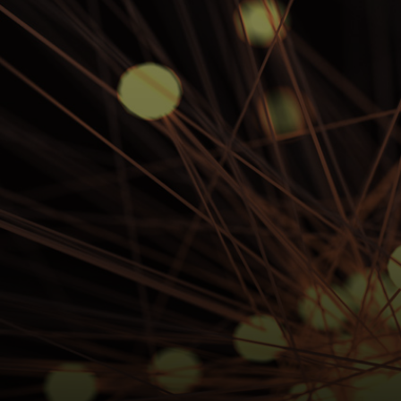
За вас
За бизнес
За света
За иноватори
Новини и тенденции