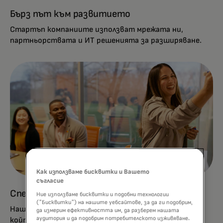
Бърз път към развитието
Стартъп компаниите използват мрежата ни,
партньорствата и ИТ решенията за разширяване.
Как използваме бисквитки и Вашето
съгласие
Специализирана поддръжка
Ние използваме бисквитки и подобни технологии
("Бисквитки") на нашите уебсайтове, за да ги подобрим,
Нашият екип е отдаден на създаването на процес,
да измерим ефективността им, да разберем нашата
аудитория и да подобрим потребителското изживяване.
който е уникален и подходящ за всяка компания.