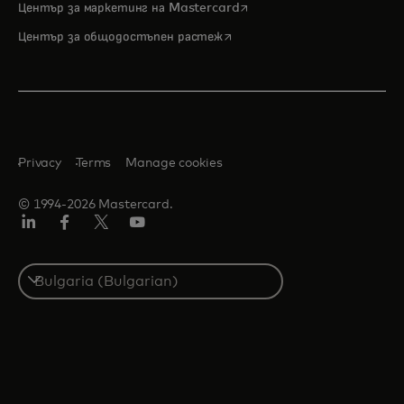
opens in a new tab
Център за маркетинг на Mastercard
opens in a new tab
Център за общодостъпен растеж
Privacy
Terms
Manage cookies
© 1994-2026 Mastercard.
LinkedIn
Facebook
Twitter/X
YouTube
Select
a
country