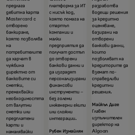
предлага
платформа за ИТ
разработва
дебитна карта
с нисък код,
водещи решения
Mastercard с
която помага на
за кредитно
отворено
стартъп
оценяване,
банкиране,
компании и
базирани на
която позволява
малки
отворени
на
предприятия да
банкови данни,
потребителите
получат достъп
които
да харчат в
до отворени
позволяват на
чужбина
банкови данни и
кредиторите да
директно от
да изградят
вземат по-
банковите си
персонализирани
справедливи
сметки,
финансови
кредитни
премахвайки
инструменти –
решения.
необходимостта
без големи
Майкъл Диге
от валутни
инженерни екипи
Главен
сметки или
или сложни
изпълнителен
предплатени
интеграции.
директор на
карти и
Рубен Измайлян
Algoan
намалявайки