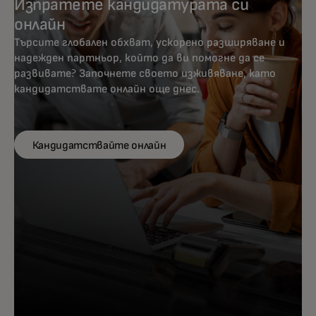
Изпратете кандидатурата си
онлайн
Търсите глобален обхват, ускорено разширяване и
надежден партньор, който да ви помогне да се
развивате? Започнете своето изживяване, като
кандидатствате онлайн още днес.
Кандидатствайте онлайн