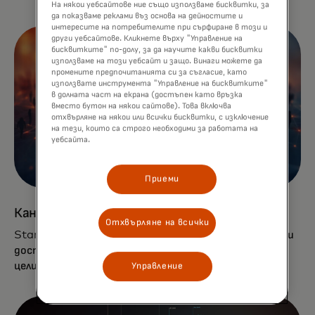
На някои уебсайтове ние също използваме бисквитки, за
да показваме реклами въз основа на дейностите и
интересите на потребителите при сърфиране в този и
други уебсайтове. Кликнете върху "Управление на
бисквитките" по-долу, за да научите какви бисквитки
използваме на този уебсайт и защо. Винаги можете да
промените предпочитанията си за съгласие, като
използвате инструмента "Управление на бисквитките"
в долната част на екрана (достъпен като връзка
вместо бутон на някои сайтове). Това включва
отхвърляне на някои или всички бисквитки, с изключение
на тези, които са строго необходими за работата на
уебсайта.
Приеми
Канали + клиенти
Отхвърляне на всички
Start Path предоставя на стартиращите компании
достъп до хиляди наши клиенти и партньори по
целия свят.
Управление