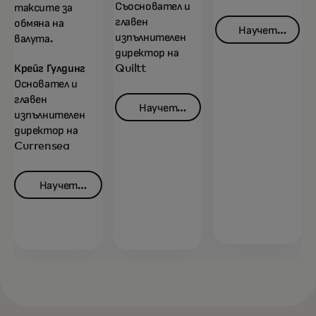
Съосновател и
таксите за
главен
обмяна на
Научете
изпълнителен
валута.
opens in
повече
директор на
Крейг Гулдинг
Quiltt
Основател и
главен
Научете
изпълнителен
opens in a new tab
повече
директор на
Currensea
Научете
opens in a new tab
повече