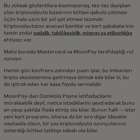
Bu yüksək gözləntilərə baxmayaraq, tez-tez dəyişkən
olan kriptovalyuta bazarının kütləvi qəbula çatması
üçün hələ uzun bir yol qət etməsi lazımdır.
Kriptovalyutanın ənənəvi banklar və kart şəbəkələrinin
təmin etdiyi
sadəlik, təhlükəsizlik, miqyas və etibarlılığa
ehtiyacı var.
Məhz burada Mastercard və MoonPay tərəfdaşlığı rol
oynayır.
Həmin gün konfrans zalından çıxan işlər, bu imkanları
kripto ekosisteminə gətirməyə kömək edə bilər ki, bu
da iştirak edən hər kəsə fayda verməlidir.
MoonPay-dən Damilola Payne istifadəçilərin
mürəkkəblik deyil, nəticə istədiklərini qeyd edərək bunu
ən yaxşı şəkildə ifadə etmiş ola bilər. Bunun həlli — istər
yeni kart proqramı, istərsə də bir sıra digər ideyalar
vasitəsilə olsun, bir çox kriptovalyuta oyunçularının
axtardığı kütləvi tətbiqə səbəb ola bilər.