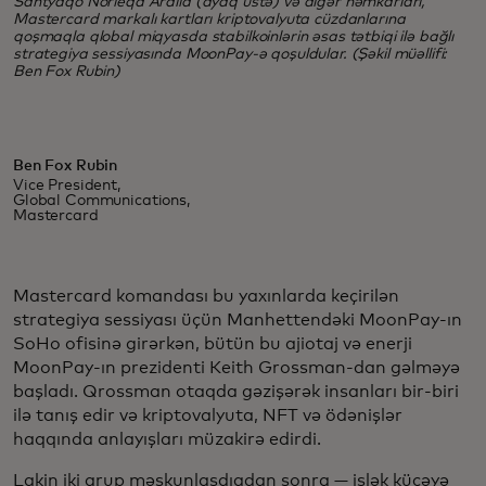
Santyaqo Norieqa Ardila (ayaq üstə) və digər həmkarları,
Mastercard markalı kartları kriptovalyuta cüzdanlarına
qoşmaqla qlobal miqyasda stabilkoinlərin əsas tətbiqi ilə bağlı
strategiya sessiyasında MoonPay-ə qoşuldular. (Şəkil müəllifi:
Ben Fox Rubin)
Ben Fox Rubin
Vice President,
Global Communications,
Mastercard
Mastercard komandası bu yaxınlarda keçirilən
strategiya sessiyası üçün Manhettendəki MoonPay-ın
SoHo ofisinə girərkən, bütün bu ajiotaj və enerji
MoonPay-ın prezidenti Keith Grossman-dan gəlməyə
başladı. Qrossman otaqda gəzişərək insanları bir-biri
ilə tanış edir və kriptovalyuta, NFT və ödənişlər
haqqında anlayışları müzakirə edirdi.
Lakin iki qrup məskunlaşdıqdan sonra — işlək küçəyə