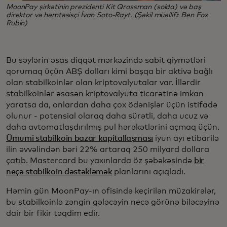
MoonPay şirkətinin prezidenti Kit Qrossman (solda) və baş
direktor və həmtəsisçi İvan Soto-Rayt. (Şəkil müəllifi: Ben Fox
Rubin)
Bu səylərin əsas diqqət mərkəzində sabit qiymətləri
qorumaq üçün ABŞ dolları kimi başqa bir aktivə bağlı
olan stabilkoinlər olan kriptovalyutalar var. İllərdir
stabilkoinlər əsasən kriptovalyuta ticarətinə imkan
yaratsa da, onlardan daha çox ödənişlər üçün istifadə
olunur - potensial olaraq daha sürətli, daha ucuz və
daha avtomatlaşdırılmış pul hərəkətlərini açmaq üçün.
Ümumi stabilkoin bazar kapitallaşması
iyun ayı etibarilə
ilin əvvəlindən bəri 22% artaraq 250 milyard dollara
çatıb. Mastercard bu yaxınlarda öz şəbəkəsində
bir
neçə stabilkoin dəstəkləmək
planlarını açıqladı.
Həmin gün MoonPay-ın ofisində keçirilən müzakirələr,
bu stabilkoinlə zəngin gələcəyin necə görünə biləcəyinə
dair bir fikir təqdim edir.