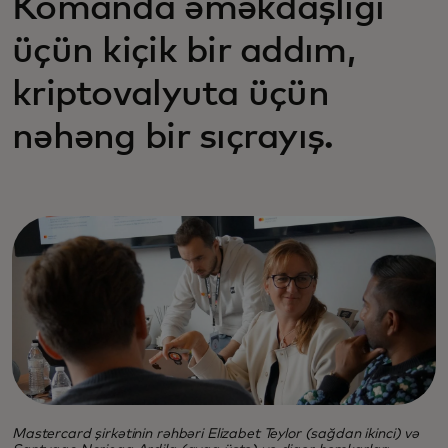
Komanda əməkdaşlığı
üçün kiçik bir addım,
kriptovalyuta üçün
nəhəng bir sıçrayış.
Mastercard şirkətinin rəhbəri Elizabet Teylor (sağdan ikinci) və