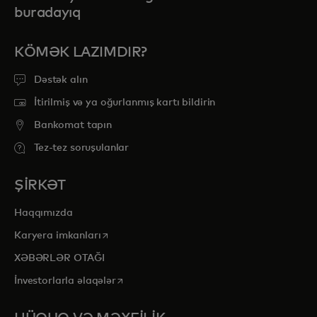
buradayıq
KÖMƏK LAZIMDIR?
Dəstək alın
İtirilmiş və ya oğurlanmış kartı bildirin
Bankomat tapın
Tez-tez soruşulanlar
ŞİRKƏT
Haqqımızda
opens in a new tab
Karyera imkanları
XƏBƏRLƏR OTAĞI
opens in a new tab
İnvestorlarla əlaqələr