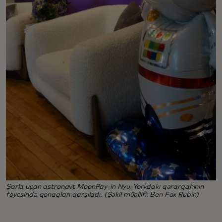
Şarla uçan astronavt MoonPay-in Nyu-Yorkdakı qərargahının
foyesində qonaqları qarşıladı. (Şəkil müəllifi: Ben Fox Rubin)