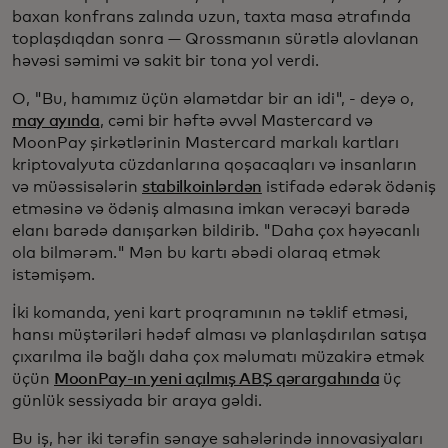
baxan konfrans zalında uzun, taxta masa ətrafında
toplaşdıqdan sonra — Qrossmanın sürətlə alovlanan
həvəsi səmimi və sakit bir tona yol verdi.
O, "Bu, hamımız üçün əlamətdar bir an idi", - deyə o,
may ayında
, cəmi bir həftə əvvəl Mastercard və
MoonPay şirkətlərinin Mastercard markalı kartları
kriptovalyuta cüzdanlarına qoşacaqları və insanların
və müəssisələrin
stabilkoinlərdən
istifadə edərək ödəniş
etməsinə və ödəniş almasına imkan verəcəyi barədə
elanı barədə danışarkən bildirib. "Daha çox həyəcanlı
ola bilmərəm." Mən bu kartı əbədi olaraq etmək
istəmişəm.
İki komanda, yeni kart proqramının nə təklif etməsi,
hansı müştəriləri hədəf alması və planlaşdırılan satışa
çıxarılma ilə bağlı daha çox məlumatı müzakirə etmək
üçün
MoonPay-ın yeni açılmış ABŞ qərargahında
üç
günlük sessiyada bir araya gəldi.
Bu iş, hər iki tərəfin sənaye sahələrində innovasiyaları