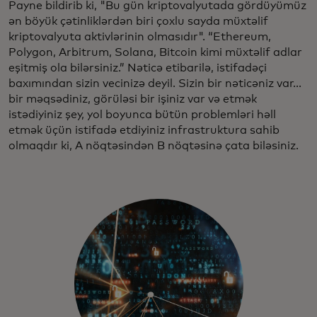
Payne bildirib ki, "Bu gün kriptovalyutada gördüyümüz
ən böyük çətinliklərdən biri çoxlu sayda müxtəlif
kriptovalyuta aktivlərinin olmasıdır". “Ethereum,
Polygon, Arbitrum, Solana, Bitcoin kimi müxtəlif adlar
eşitmiş ola bilərsiniz.” Nəticə etibarilə, istifadəçi
baxımından sizin vecinizə deyil. Sizin bir nəticəniz var...
bir məqsədiniz, görüləsi bir işiniz var və etmək
istədiyiniz şey, yol boyunca bütün problemləri həll
etmək üçün istifadə etdiyiniz infrastruktura sahib
olmaqdır ki, A nöqtəsindən B nöqtəsinə çata biləsiniz.