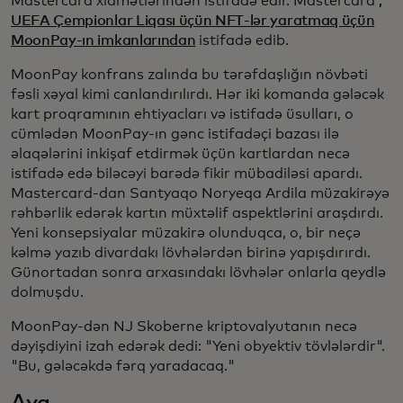
Mastercard xidmətlərindən istifadə edir. Mastercard
,
UEFA Çempionlar Liqası üçün NFT-lər yaratmaq üçün
MoonPay-ın imkanlarından
istifadə edib.
MoonPay konfrans zalında bu tərəfdaşlığın növbəti
fəsli xəyal kimi canlandırılırdı. Hər iki komanda gələcək
kart proqramının ehtiyacları və istifadə üsulları, o
cümlədən MoonPay-ın gənc istifadəçi bazası ilə
əlaqələrini inkişaf etdirmək üçün kartlardan necə
istifadə edə biləcəyi barədə fikir mübadiləsi apardı.
Mastercard-dan Santyaqo Noryeqa Ardila müzakirəyə
rəhbərlik edərək kartın müxtəlif aspektlərini araşdırdı.
Yeni konsepsiyalar müzakirə olunduqca, o, bir neçə
kəlmə yazıb divardakı lövhələrdən birinə yapışdırırdı.
Günortadan sonra arxasındakı lövhələr onlarla qeydlə
dolmuşdu.
MoonPay-dən NJ Skoberne kriptovalyutanın necə
dəyişdiyini izah edərək dedi: "Yeni obyektiv tövlələrdir".
"Bu, gələcəkdə fərq yaradacaq."
Aya