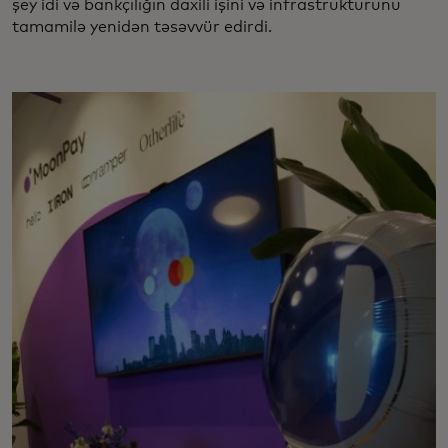
şey idi və bankçılığın daxili işini və infrastrukturunu
tamamilə yenidən təsəvvür edirdi.