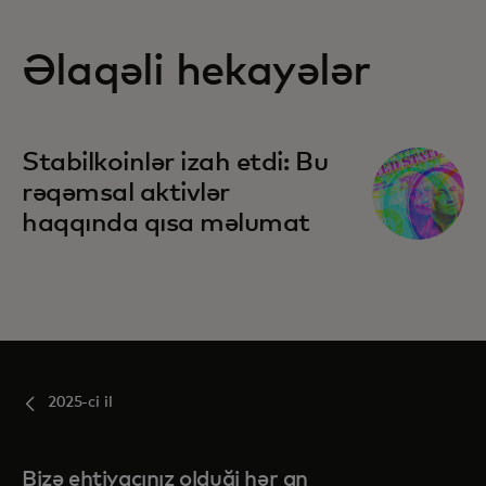
Əlaqəli hekayələr
Stabilkoinlər izah etdi: Bu
rəqəmsal aktivlər
haqqında qısa məlumat
2025-ci il
Bizə ehtiyacınız olduği hər an