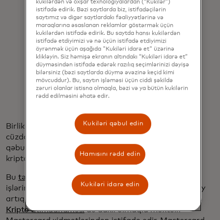
kukilərdən və oxşar texnologiyalardan (“Kukilər”)
istifadə edirik. Bəzi saytlarda biz, istifadəçilərin
saytımız və digər saytlardakı fəaliyyətlərinə və
maraqlarına əsaslanan reklamlar göstərmək üçün
kukilərdən istifadə edirik. Bu saytda hansı kukilərdən
istifadə etdiyimizi və nə üçün istifadə etdiyimizi
"İnternet üçün pul köçürürük...
öyrənmək üçün aşağıda "Kukiləri idarə et" üzərinə
klikləyin. Siz həmişə ekranın altındakı “Kukiləri idarə et”
Dünyanın hər yerində hər bir ödənişi
düyməsindən istifadə edərək razılıq seçimlərinizi dəyişə
bilərsiniz (bəzi saytlarda düymə əvəzinə keçid kimi
birləşdirmək istəyirik."
mövcuddur). Bu, saytın işləməsi üçün ciddi şəkildə
zəruri olanlar istisna olmaqla, bəzi və ya bütün kukilərin
Ivan Soto-Wright
rədd edilməsini əhatə edir.
Kukiləri qəbul edin
Birlikdə, onlar yeni kartların istifadəçilərin kripto
cüzdanlarına qoşulmasını və bu gün Mastercard-ın
qəbul edildiyi 150 milyondan çox yerdə stabilkoin və
Hamısını rədd edin
kripto ödənişlərini təmin etməyi hədəfləyirlər.
Bu
tərəfdaşlıq
yeni deyil, şirkətlər ilk dəfə birlikdə
Kukiləri idarə edin
işlərini 2023-cü ilin sonlarında elan ediblər. MoonPay
artıq istifadəçiləri və əməliyyatları təsdiqləmək üçün
Kripto Etimadnaməsi
də daxil olmaqla müxtəlif