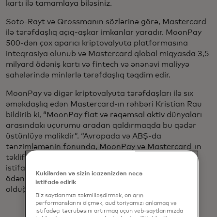
kartı ilə tamamlaya biləsiniz.
Soto-Rayt və Qrossmanın sözlərinə görə, Mastercard
ilə tərəfdaşlıq açıq-aşkar imkanlar yaradır. MoonPay
500-dən çox aparıcı kriptovalyuta platformasına
inteqrasiya olunub və Mastercard qlobal miqyasda 3,5
milyard ödəniş kartı və fintech və ənənəvi maliyyə
sahələrində minlərlə tərəfdaşlıq təqdim edir.
MoonPay və digər kriptovalyuta tərəfdaşları ilə sıx
əməkdaşlıq edən Mastercard-ın rəhbəri Kristian Rau
bildirib ki, “MoonPay fiat və rəqəmsal aktiv dünyaları
arasındakı uçurumu aradan qaldırmaqda bu qədər
üstünlüyə malikdir”. “Avropada və ABŞ-da
tənzimləmənin fonunda, MoonPay və Mastercard-ın
təklif edə biləcəyi şeyləri birləşdirərək, cüzdan
istifadəçiləri üçün rampa-rampa istifadə halları və
Kukilərdən və sizin icazənizdən necə
ödənişlər ətrafında çoxlu dəyər əldə etməyin vaxtı
istifadə edirik
olduğunu görürük.”
Biz saytlarımızı təkmilləşdirmək, onların
performanslarını ölçmək, auditoriyamızı anlamaq və
istifadəçi təcrübəsini artırmaq üçün veb-saytlarımızda