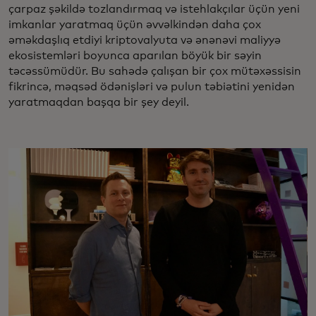
çarpaz şəkildə tozlandırmaq və istehlakçılar üçün yeni
imkanlar yaratmaq üçün əvvəlkindən daha çox
əməkdaşlıq etdiyi kriptovalyuta və ənənəvi maliyyə
ekosistemləri boyunca aparılan böyük bir səyin
təcəssümüdür. Bu sahədə çalışan bir çox mütəxəssisin
fikrincə, məqsəd ödənişləri və pulun təbiətini yenidən
yaratmaqdan başqa bir şey deyil.