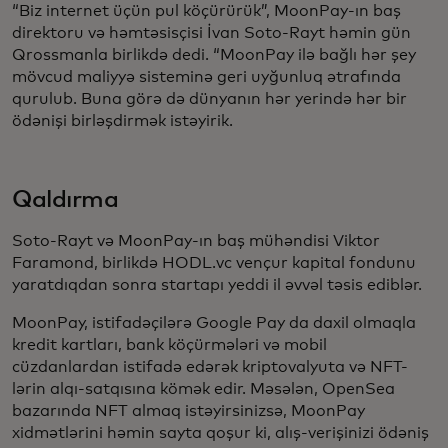
“Biz internet üçün pul köçürürük”, MoonPay-ın baş
direktoru və həmtəsisçisi İvan Soto-Rayt həmin gün
Qrossmanla birlikdə dedi. “MoonPay ilə bağlı hər şey
mövcud maliyyə sisteminə geri uyğunluq ətrafında
qurulub. Buna görə də dünyanın hər yerində hər bir
ödənişi birləşdirmək istəyirik.
Qaldırma
Soto-Rayt və MoonPay-ın baş mühəndisi Viktor
Faramond, birlikdə HODL.vc vençur kapital fondunu
yaratdıqdan sonra startapı yeddi il əvvəl təsis ediblər.
MoonPay, istifadəçilərə Google Pay da daxil olmaqla
kredit kartları, bank köçürmələri və mobil
cüzdanlardan istifadə edərək kriptovalyuta və NFT-
lərin alqı-satqısına kömək edir. Məsələn, OpenSea
bazarında NFT almaq istəyirsinizsə, MoonPay
xidmətlərini həmin sayta qoşur ki, alış-verişinizi ödəniş