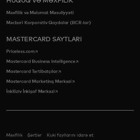
HÜQUQ VƏ MƏXFİLİK
Məxfilik və Məlumat Məsuliyyəti
Məcburi Korporativ Qaydalar (BCR-lar)
MASTERCARD SAYTLARI
opens in a new tab
Priceless.com
opens in a new tab
Mastercard Business Intelligence
opens in a new tab
Mastercard Tərtibatçılar
opens in a new tab
Mastercard Marketinq Mərkəzi
opens in a new tab
İnklüziv İnkişaf Mərkəzi
Məxfilik
Şərtlər
Kuki fayllarını idarə et