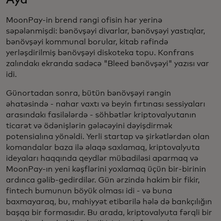
MoonPay-in brend rəngi ofisin hər yerinə
səpələnmişdi: bənövşəyi divarlar, bənövşəyi yastıqlar,
bənövşəyi kommunal borular, kitab rəfində
yerləşdirilmiş bənövşəyi diskoteka topu. Konfrans
zalındakı ekranda sadəcə "Bleed bənövşəyi" yazısı var
idi.
Günortadan sonra, bütün bənövşəyi rəngin
əhatəsində - nahar vaxtı və beyin fırtınası sessiyaları
arasındakı fasilələrdə - söhbətlər kriptovalyutanın
ticarət və ödənişlərin gələcəyini dəyişdirmək
potensialına yönəldi. Yerli startap və şirkətlərdən olan
komandalar baza ilə əlaqə saxlamaq, kriptovalyuta
ideyaları haqqında qeydlər mübadiləsi aparmaq və
MoonPay-ın yeni kəşflərini yoxlamaq üçün bir-birinin
ardınca gəlib-gedirdilər. Gün ərzində hakim bir fikir,
fintech bumunun böyük olması idi - və buna
baxmayaraq, bu, mahiyyət etibarilə hələ də bankçılığın
başqa bir formasıdır. Bu arada, kriptovalyuta fərqli bir