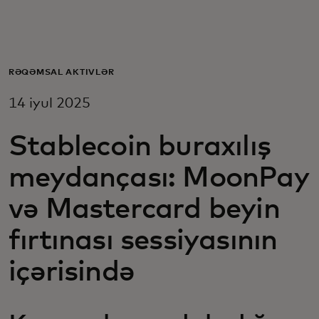
Sizin üçün
Biznes üçün
RƏQƏMSAL AKTIVLƏR
14 iyul 2025
Dünya üçün
Stablecoin buraxılış
Yenilikçilər üçün
meydançası: MoonPay
və Mastercard beyin
Xəbərlər və trendlər
fırtınası sessiyasının
içərisində