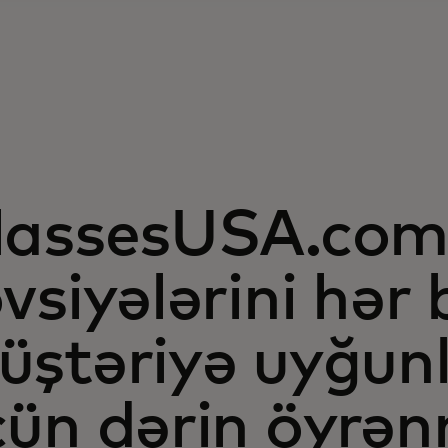
lassesUSA.co
vsiyələrini hər 
üştəriyə uyğun
çün dərin öyrə