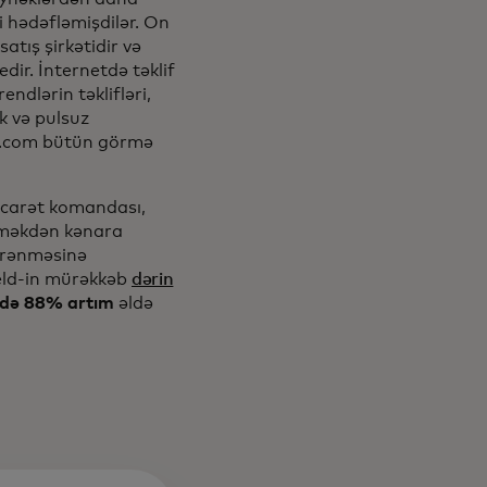
i hədəfləmişdilər. On
atış şirkətidir və
dir. İnternetdə təklif
ndlərin təklifləri,
k və pulsuz
SA.com bütün görmə
ticarət komandası,
etməkdən kənara
yrənməsinə
ield-in mürəkkəb
dərin
irdə 88% artım
əldə