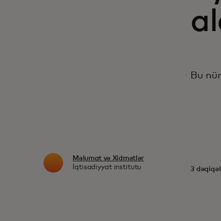
al
Bu n
Məlumat və Xidmətlər
İqtisadiyyat institutu
3 dəqiqəl