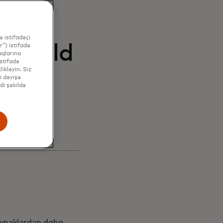
ni
ları
 istifadəçi
c Yield
”) istifadə
aqlarına
stifadə
ikləyin. Siz
i dəyişə
di şəkildə
aq
 eynəklərdən daha