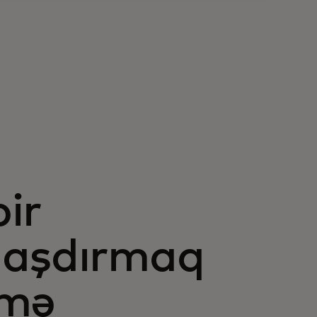
m
bir
laşdırmaq
nmə