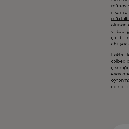
münasib 
il sonra
müxtəlif
olunan ə
virtual
çatdırı
ehtiyacl
Lakin il
cəlbedi
çıxmağa
əsaslan
öyrənmə
edə bild