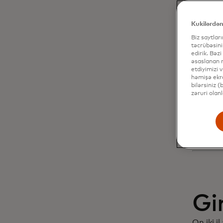
Mü
də
Kukilərdən
Biz saytlar
ar
təcrübəsini
edirik. Bəzi
əsaslanan r
etdiyimizi 
ilə
həmişə ekra
bilərsiniz 
zəruri olan
fə
Gi
On iki il