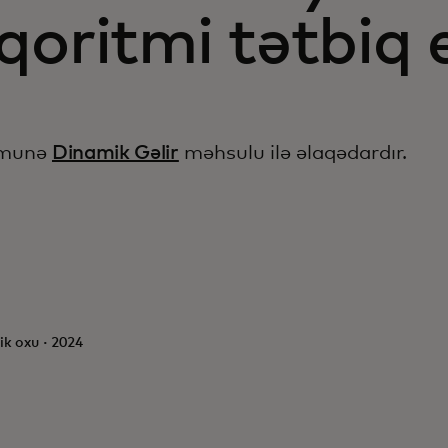
qoritmi tətbiq 
ümunə
Dinamik Gəlir
məhsulu ilə əlaqədardır.
ik oxu · 2024