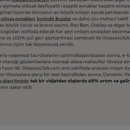
qiymətə yüksək keyfiyyətli reseptli eynəklər təqdim etməy
 şirkət hazırda dünyanın ən böyük onlayn eynək pərakəndə s
 günəş eynəkləri
,
kontakt linzalar
və daha çox məhsul təklif e
n böyük üslub və brend seçimi, Ray Ban, Oakley və digər bre
 güzgüdən istifadə edərək hər şeyi onlayn sınaqdan keçirmə
lma və 100% pul geri qaytarılması zəmanəti ilə GlassesU
arınız üçün tək dayanacaq yeridir.
lərlə rəqəmsal təcrübələrini optimallaşdırdıqdan sonra, e-
ci olacağı gözlənilənlərə maraqlı əlavə məhsullar tövsiyə 
 hazır idi. GlassesUSA.com ana səhifədə ənənəvi maşın ö
an tövsiyələrə qarşı bir test keçirdikdən sonra, Dynamic Y
 alqoritminin
tək bir vidjetdən alışlarda 68% artım və gəl
iyini aşkar etdi.