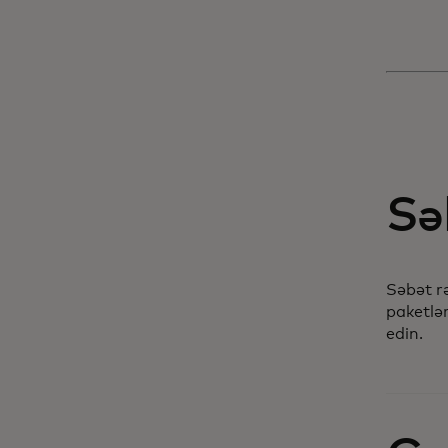
Sə
Səbət rə
paketlər
edin.