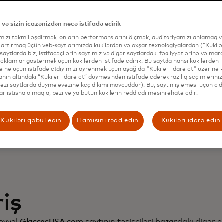
ştəri münasibətləri
rinləşdirmək və satış
 və sizin icazənizdən necə istifadə edirik
ımızı təkmilləşdirmək, onların performanslarını ölçmək, auditoriyamızı anlamaq və
tırmaq üçün Dynami
 artırmaq üçün veb-saytlarımızda kukilərdən və oxşar texnologiyalardan (“Kukilər
 saytlarda biz, istifadəçilərin saytımız və digər saytlardakı fəaliyyətlərinə və mar
eklamlar göstərmək üçün kukilərdən istifadə edirik. Bu saytda hansı kukilərdən i
və nə üçün istifadə etdiyimizi öyrənmək üçün aşağıda "Kukiləri idarə et" üzərinə kl
 növbəti səviyyəli
nın altındakı “Kukiləri idarə et” düyməsindən istifadə edərək razılıq seçimləriniz
(bəzi saytlarda düymə əvəzinə keçid kimi mövcuddur). Bu, saytın işləməsi üçün cid
lar istisna olmaqla, bəzi və ya bütün kukilərin rədd edilməsini əhatə edir.
rdiləşdirməyə çatm
Kukiləri qəbul edin
Hamısını rədd edin
Kukiləri idarə edin
riş
 əvvəl
GlassesUSA.com
saytının təsisçiləri bazardakı digər