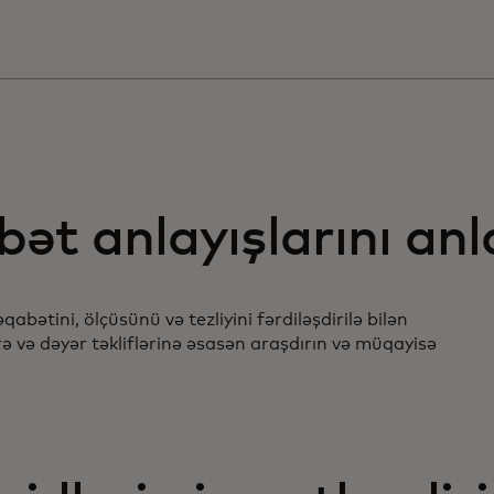
bət anlayışlarını anl
qabətini, ölçüsünü və tezliyini fərdiləşdirilə bilən
ə və dəyər təkliflərinə əsasən araşdırın və müqayisə