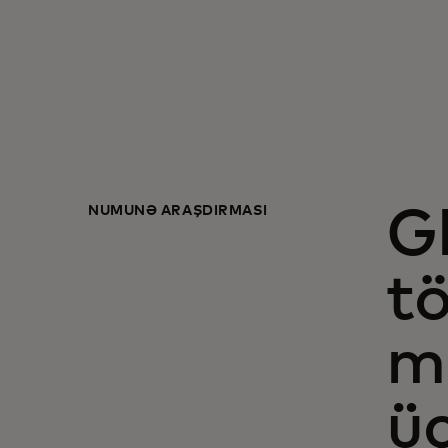
NÜMUNƏ ARAŞDIRMASI
G
tö
m
ü