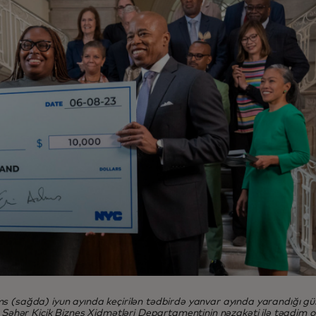
s (sağda) iyun ayında keçirilən tədbirdə yanvar ayında yarandığı gü
k Şəhər Kiçik Biznes Xidmətləri Departamentinin nəzakəti ilə təqdim o