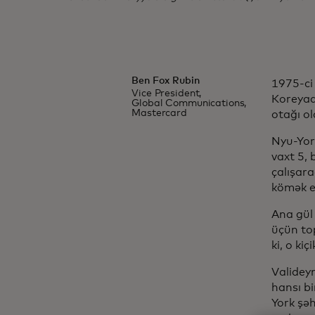
Ben Fox Rubin
1975-ci 
Vice President,
Koreyad
Global Communications,
Mastercard
otağı ol
Nyu-Yor
vaxt 5, 
çalışara
kömək e
Ana gül
üçün to
ki, o kiç
Valideyn
hansı b
York şəh