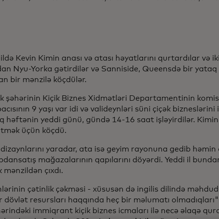
ildə Kevin Kimin anası və atası həyatlarını qurtardılar və i
an Nyu-Yorka gətirdilər və Sanniside, Queensdə bir yataq 
an bir mənzilə köçdülər.
k şəhərinin Kiçik Biznes Xidmətləri Departamentinin komis
bacısının 9 yaşı var idi və valideynləri süni çiçək bizneslərin
q həftənin yeddi günü, gündə 14-16 saat işləyirdilər. Kimi
tmək üçün köçdü.
 dizaynlarını yaradar, ata isə geyim rayonuna gedib həmin
pdansatış mağazalarının qapılarını döyərdi. Yeddi il bunda
ik mənzildən çıxdı.
lərinin çətinlik çəkməsi - xüsusən də ingilis dilində məhdu
ir dövlət resursları haqqında heç bir məlumatı olmadıqları
ərindəki immiqrant kiçik biznes icmaları ilə necə əlaqə qu