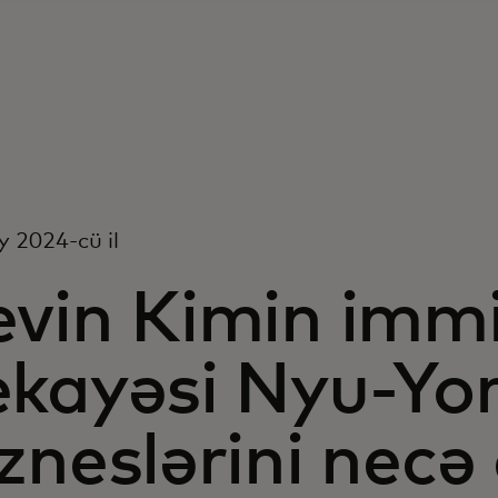
 2024-cü il
evin Kimin imm
kayəsi Nyu-Yor
zneslərini necə