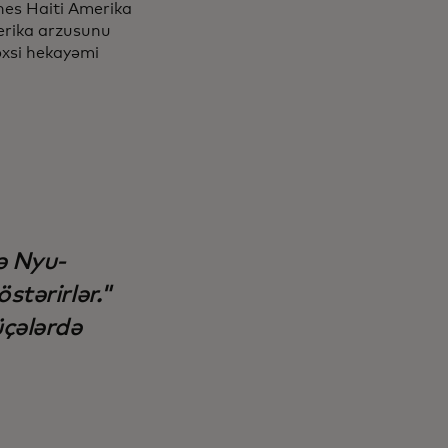
znes Haiti Amerika
merika arzusunu
əxsi hekayəmi
ə Nyu-
stərirlər."
üçələrdə