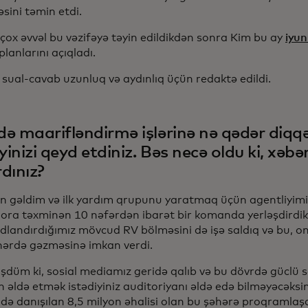
əsini təmin etdi.
n çox əvvəl bu vəzifəyə təyin edildikdən sonra Kim bu ay
iyu
lanlarını açıqladı.
sual-cavab uzunluq və aydınlıq üçün redaktə edildi.
ə maarifləndirmə işlərinə nə qədər diqq
iyinizi qeyd etdiniz. Bəs necə oldu ki, xəb
dınız?
 gəldim və ilk yardım qrupunu yaratmaq üçün agentliyimiz
 ora təxminən 10 nəfərdən ibarət bir komanda yerləşdirdik.
dlandırdığımız mövcud RV bölməsini də işə saldıq və bu, o
hərdə gəzməsinə imkan verdi.
düm ki, sosial mediamız geridə qalıb və bu dövrdə güclü so
 əldə etmək istədiyiniz auditoriyanı əldə edə bilməyəcəksi
ildə danışılan 8,5 milyon əhalisi olan bu şəhərə proqramla