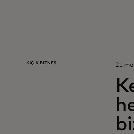
KIÇIK BIZNES
21 may
K
he
bi