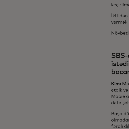
keçirilm
İki ildə
vermək p
Növbəti 
SBS-d
istəd
bacar
Kim:
Mən
etdik və
Mobie a
dəfə şə
Başa düş
olmadan
fərqli d