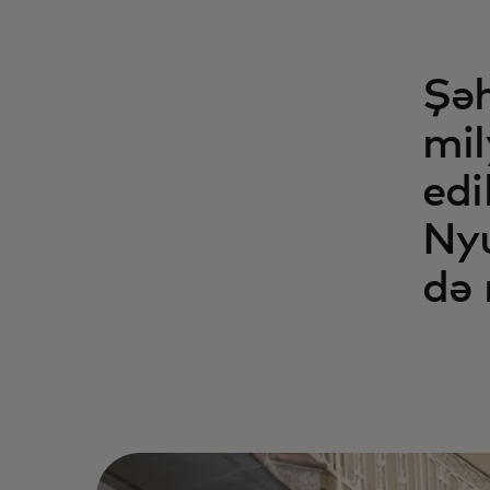
Şəh
mil
edi
Ny
də