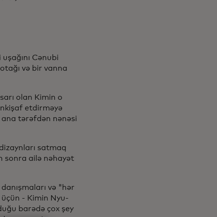
ki uşağını Cənubi
otağı və bir vanna
sarı olan Kimin o
i inkişaf etdirməyə
n ana tərəfdən nənəsi
 dizaynları satmaq
n sonra ailə nəhayət
d danışmaları və "hər
" üçün - Kimin Nyu-
rduğu barədə çox şey