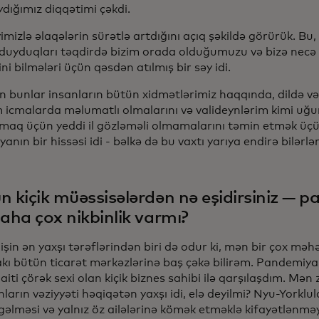
dığımız diqqətimi çəkdi.
imizlə əlaqələrin sürətlə artdığını açıq şəkildə görürük. Bu,
 duyduqları təqdirdə bizim orada olduğumuzu və bizə necə 
rini bilmələri üçün qəsdən atılmış bir səy idi.
n bunlar insanların bütün xidmətlərimiz haqqında, dildə v
icmalarda məlumatlı olmalarını və valideynlərim kimi uğurl
lmaq üçün yeddi il gözləməli olmamalarını təmin etmək üç
yanın bir hissəsi idi - bəlkə də bu vaxtı yarıya endirə bilərlər
n kiçik müəssisələrdən nə eşidirsiniz —
daha çox nikbinlik varmı?
işin ən yaxşı tərəflərindən biri də odur ki, mən bir çox məhə
kı bütün ticarət mərkəzlərinə baş çəkə bilirəm. Pandemiy
aiti çörək sexi olan kiçik biznes sahibi ilə qarşılaşdım. Mən
ların vəziyyəti həqiqətən yaxşı idi, elə deyilmi? Nyu-Yorklul
əlməsi və yalnız öz ailələrinə kömək etməklə kifayətlənməyə