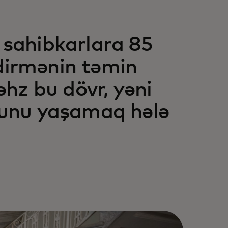
i sahibkarlara 85
şdirmənin təmin
hz bu dövr, yəni
unu yaşamaq hələ