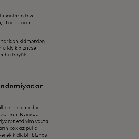
 insanların bizə
çatacaqlarını
ə tarixən xidmətdən
u kiçik biznesə
ün bu böyük
.
 pandemiyadan
llələrdəki hər bir
a zamanı Kvinsdə
 ziyarət etdiyim vaxta
arın çox az pulla
rək kiçik bir biznes