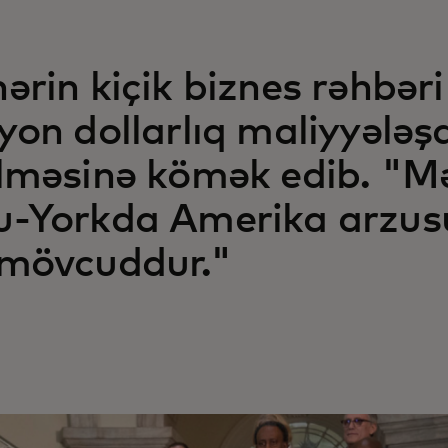
ərin kiçik biznes rəhbər
yon dollarlıq maliyyələ
lməsinə kömək edib. "Mə
u-Yorkda Amerika arzus
 mövcuddur."