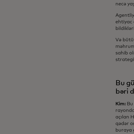
necə yay
Agentliy
ehtiyac
bildiklə
Və bütü
məhrum 
sahib o
strategi
Bu gü
bəri 
Kim:
Bu 
rayonda
açılan H
qədər on
buraya g