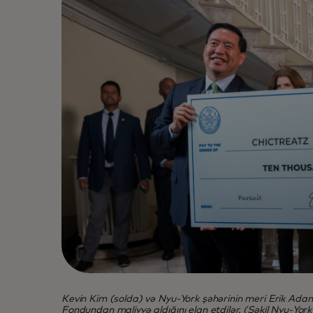
Kevin Kim (solda) və Nyu-York şəhərinin meri Erik Adam
Fondundan maliyyə aldığını elan etdilər. (Şəkil Nyu-Yor