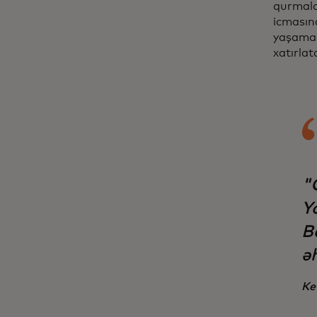
qurmalar
icmasına
yaşamaq
xatırlatd
"
Yo
Be
əh
Ke