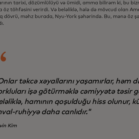
ının tarixi, dözümlülüyü və ümidi, amma bilirəm ki, bu bi
 öz töhfəsini verirdi. Və beləliklə, hələ də mövcud olan A
 dövrü, məhz burada, Nyu-York şəhərində. Bu, mənə öz ş
ı.
Onlar təkcə xəyallarını yaşamırlar, həm d
rkluları işə götürməklə cəmiyyətə təsir gö
ləliklə, hamının qoşulduğu hiss olunur, k
val-ruhiyyə daha canlıdır."
vin Kim