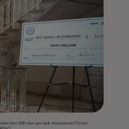
ndən bəri 600-dən çox kiçik müəssisənin Fürsət
lunur)