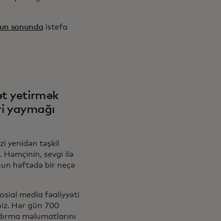
nun sonunda
istefa
ət yetirmək
əri yaymağı
i yenidən təşkil
 Həmçinin, sevgi ilə
nun həftədə bir neçə
sial media fəaliyyəti
niz. Hər gün 700
şdırma məlumatlarını