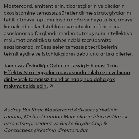
Mastercard, emitentlərin, ticarətçilərin və alıcıların
ekosisteminə təmassız sürətləndirmə strategiyalarını
təhlil etməyə, optimallaşdırmağa və həyata keçirməyə
kömək edə bilər. İstehlakçı və satıcıların fikirlərinə
əsaslanaraq fərqləndirmədən tutmuş süni intellekt və
məlumat analitikası sahəsindəki təcrübəmizə
əsaslanaraq, müəssisələr təmassız təcrübələrini
təkmilləşdirə və istehlakçıların qəbulunu artıra bilərlər.
Təmassız Övladlığa Qəbulun Təşviq Edilməsi üçün
Effektiv Strategiyalar mövzusunda tələb üzrə vebinarı
dinləyərək təmassız trendlər haqqında daha çox
opens in a new tab
məlumat əldə edin.
Audrey Bui Khac Mastercard Advisors şirkətinin
rəhbəri, Michael Landau Məhsulların İdarə Edilməsi
üzrə vitse-prezident və Berke Baydu Chip &
Contactless şirkətinin direktorudur.