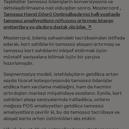
Təşkilatlar təmassız ödənişlərin konversiyasına və
aktivləşdirilməsinə nail olduqdan sonra, Mastercard
,
Təmassız Həyat Dövrü Optimallaşdırma həlli vasitəsilə
təmassız əməliyyatların nüfuzunu artırmaq istəyən
opens in a new tab
emitentlərə və alıcılara dəstək ola bilər.
Mastercard, ödəniş sahəsindəki təcrübəsindən istifadə
edərək, kart sahiblərini təmassız əlaqəni artırmaq və
təmassız kart sahiblərini inkişaf etdirmək üçün
müxtəlif səviyyələrə bölmək üçün bir çərçivə
hazırlamışdır.
Seqmentasiya modeli, istehlakçıların getdikcə artan
sayda ticarət kateqoriyasında təmassız ödənişlər
etdikcə həm xərcləmə məbləğini, həm də həcmini
artırdıqları mərkəzi müşahidəyə əsaslanır. Eynilə, kart
sahibləri əlaqə səviyyələrində irəlilədikcə, onların
mağaza POS əməliyyatları getdikcə təmassız
əməliyyatlara çevrilir ki, bu da təmassız təcrübəyə və
əlaqəli karta artan üstünlükləri əks etdirir.