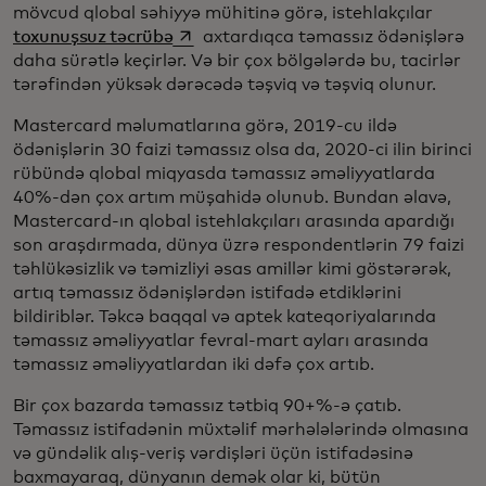
mövcud qlobal səhiyyə mühitinə görə, istehlakçılar
opens in a new tab
toxunuşsuz təcrübə
axtardıqca təmassız ödənişlərə
daha sürətlə keçirlər. Və bir çox bölgələrdə bu, tacirlər
tərəfindən yüksək dərəcədə təşviq və təşviq olunur.
Mastercard məlumatlarına görə, 2019-cu ildə
ödənişlərin 30 faizi təmassız olsa da, 2020-ci ilin birinci
rübündə qlobal miqyasda təmassız əməliyyatlarda
40%-dən çox artım müşahidə olunub. Bundan əlavə,
Mastercard-ın qlobal istehlakçıları arasında apardığı
son araşdırmada, dünya üzrə respondentlərin 79 faizi
təhlükəsizlik və təmizliyi əsas amillər kimi göstərərək,
artıq təmassız ödənişlərdən istifadə etdiklərini
bildiriblər. Təkcə baqqal və aptek kateqoriyalarında
təmassız əməliyyatlar fevral-mart ayları arasında
təmassız əməliyyatlardan iki dəfə çox artıb.
Bir çox bazarda təmassız tətbiq 90+%-ə çatıb.
Təmassız istifadənin müxtəlif mərhələlərində olmasına
və gündəlik alış-veriş vərdişləri üçün istifadəsinə
baxmayaraq, dünyanın demək olar ki, bütün