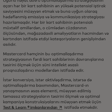
Uğurlu həyat dövrü optimallaşdırma strategiyasının
açarı hər bir kart sahibinin ən yüksək potensial iştirak
səviyyəsini müəyyən etmək və buna uyğun olaraq
hədəflənmiş emissiya və kommunikasiya strategiyası
hazırlamaqdır. Hər bir kart sahibinin potensialı
müxtəlif amillərdən, o cümlədən cüzdanının
ölçüsündən, mağazadaxili əməliyyatların həcmindən və
kartından istifadə etdiyi kateqoriyaların genişliyindən
asılıdır.
Mastercard həmçinin bu optimallaşdırma
strategiyasının fərdi kart sahiblərinin davranışlarına
təsirini ölçmək üçün süni intellekt əsaslı
proqnozlaşdırıcı modellərdən istifadə edir.
İstər konversiya, istər aktivləşdirmə, istərsə də
optimallaşdırma baxımından, Mastercard-ın
yanaşmasının əsas elementi, müəyyən edilmiş
təmassız strategiyaların təsirini ölçmək və optimal
kampaniya konstruksiyalarını müəyyən etmək üçün
opens in a new tab
Test & Learn ® imkanlarından
istifadə etməkdir.