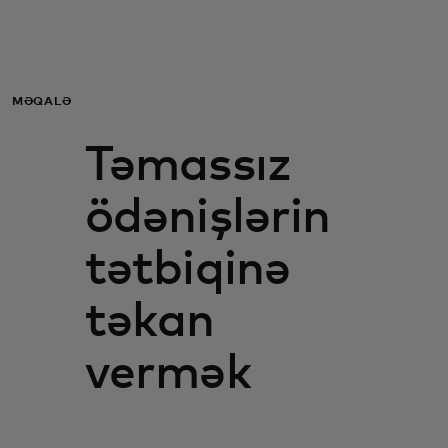
Sizin üçün
Biznes üçün
MƏQALƏ
Təmassız
Dünya üçün
ödənişlərin
Yenilikçilər üçün
tətbiqinə
Xəbərlər və trendlər
təkan
vermək