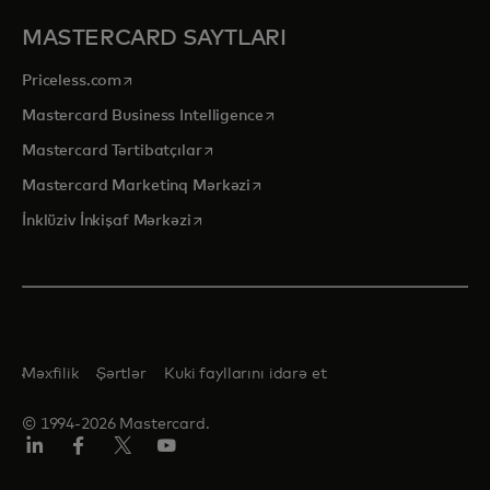
MASTERCARD SAYTLARI
opens in a new tab
Priceless.com
opens in a new tab
Mastercard Business Intelligence
opens in a new tab
Mastercard Tərtibatçılar
opens in a new tab
Mastercard Marketinq Mərkəzi
opens in a new tab
İnklüziv İnkişaf Mərkəzi
Məxfilik
Şərtlər
Kuki fayllarını idarə et
© 1994-2026 Mastercard.
Linkedin
Facebook
Twitter/X
Youtube