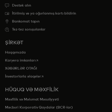
Dəstək alın
İtirilmiş və ya oğurlanmış kartı bildirin
Bankomat tapın
Tez-tez soruşulanlar
ŞİRKƏT
Haqqımızda
opens in a new tab
Karyera imkanları
XƏBƏRLƏR OTAĞI
opens in a new tab
İnvestorlarla əlaqələr
HÜQUQ VƏ MƏXFİLİK
Məxfilik və Məlumat Məsuliyyəti
Məcburi Korporativ Qaydalar (BCR-lar)