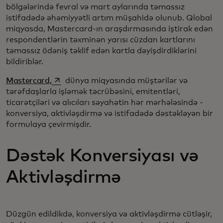
bölgələrində fevral və mart aylarında təmassız
istifadədə əhəmiyyətli artım müşahidə olunub. Qlobal
miqyasda, Mastercard-ın araşdırmasında iştirak edən
respondentlərin təxminən yarısı cüzdan kartlarını
təmassız ödəniş təklif edən kartla dəyişdirdiklərini
bildiriblər.
opens in a new tab
Mastercard,
dünya miqyasında müştərilər və
tərəfdaşlarla işləmək təcrübəsini, emitentləri,
ticarətçiləri və alıcıları səyahətin hər mərhələsində -
konversiya, aktivləşdirmə və istifadədə dəstəkləyən bir
formulaya çevirmişdir.
Dəstək Konversiyası və
Aktivləşdirmə
Düzgün edildikdə, konversiya və aktivləşdirmə cütləşir,