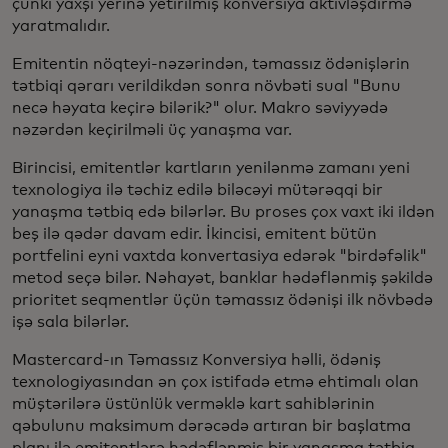
çünki yaxşı yerinə yetirilmiş konversiya aktivləşdirmə
yaratmalıdır.
Emitentin nöqteyi-nəzərindən, təmassız ödənişlərin
tətbiqi qərarı verildikdən sonra növbəti sual "Bunu
necə həyata keçirə bilərik?" olur. Makro səviyyədə
nəzərdən keçirilməli üç yanaşma var.
Birincisi, emitentlər kartların yenilənmə zamanı yeni
texnologiya ilə təchiz edilə biləcəyi mütərəqqi bir
yanaşma tətbiq edə bilərlər. Bu proses çox vaxt iki ildən
beş ilə qədər davam edir. İkincisi, emitent bütün
portfelini eyni vaxtda konvertasiya edərək "birdəfəlik"
metod seçə bilər. Nəhayət, banklar hədəflənmiş şəkildə
prioritet seqmentlər üçün təmassız ödənişi ilk növbədə
işə sala bilərlər.
Mastercard-ın Təmassız Konversiya həlli, ödəniş
texnologiyasından ən çox istifadə etmə ehtimalı olan
müştərilərə üstünlük verməklə kart sahiblərinin
qəbulunu maksimum dərəcədə artıran bir başlatma
planı ilə emitentlərə hədəflənmiş bir yanaşma tətbiq