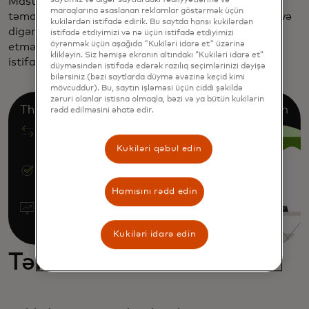
Mastercard bu sualları cavablandırmaq və uğurlu
maraqlarına əsaslanan reklamlar göstərmək üçün
təmassız tətbiqlər üçün coğrafiya, ticarət sənayesi və
kukilərdən istifadə edirik. Bu saytda hansı kukilərdən
digər kateqoriyalar üzrə əsas imkanları müəyyən
istifadə etdiyimizi və nə üçün istifadə etdiyimizi
öyrənmək üçün aşağıda "Kukiləri idarə et" üzərinə
etmək üçün bazar və mülkiyyət məlumatlarından
klikləyin. Siz həmişə ekranın altındakı “Kukiləri idarə et”
istifadə edir.
düyməsindən istifadə edərək razılıq seçimlərinizi dəyişə
bilərsiniz (bəzi saytlarda düymə əvəzinə keçid kimi
mövcuddur). Bu, saytın işləməsi üçün ciddi şəkildə
zəruri olanlar istisna olmaqla, bəzi və ya bütün kukilərin
rədd edilməsini əhatə edir.
Kukiləri qəbul edin
Hamısını rədd edin
Kukiləri idarə edin
Təmassız istifadə