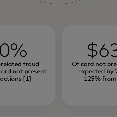
70%
$6
-related fraud
Of card not pre
card not present
expected by 
actions [1]
125% from