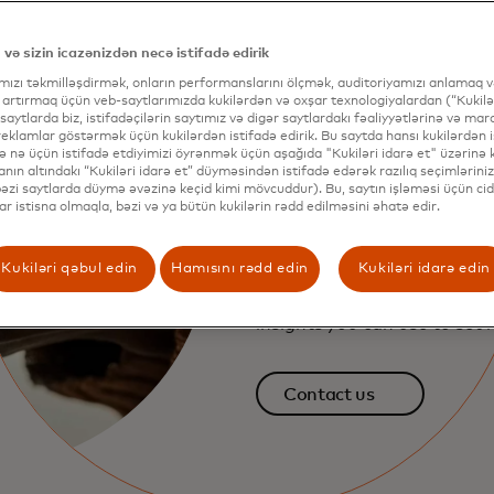
 və sizin icazənizdən necə istifadə edirik
Fraud and Decisioning
ımızı təkmilləşdirmək, onların performanslarını ölçmək, auditoriyamızı anlamaq və
 artırmaq üçün veb-saytlarımızda kukilərdən və oxşar texnologiyalardan (“Kukilər
Micro to ma
 saytlarda biz, istifadəçilərin saytımız və digər saytlardakı fəaliyyətlərinə və mar
eklamlar göstərmək üçün kukilərdən istifadə edirik. Bu saytda hansı kukilərdən i
və nə üçün istifadə etdiyimizi öyrənmək üçün aşağıda "Kukiləri idarə et" üzərinə kl
insights
nın altındakı “Kukiləri idarə et” düyməsindən istifadə edərək razılıq seçimləriniz
(bəzi saytlarda düymə əvəzinə keçid kimi mövcuddur). Bu, saytın işləməsi üçün cid
lar istisna olmaqla, bəzi və ya bütün kukilərin rədd edilməsini əhatə edir.
It all starts with the Decisio
Score: an indicator of the r
Kukiləri qəbul edin
Hamısını rədd edin
Kukiləri idarə edin
each transaction. The rest o
takes those scores and turn
insights you can use to set 
Contact us