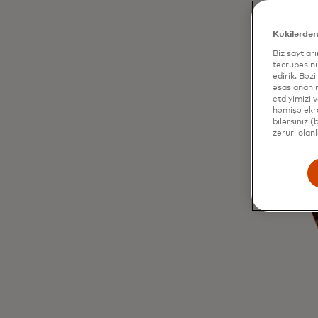
Kukilərdən
Biz saytlar
təcrübəsini
edirik. Bəzi
əsaslanan r
etdiyimizi 
həmişə ekra
bilərsiniz 
zəruri olan