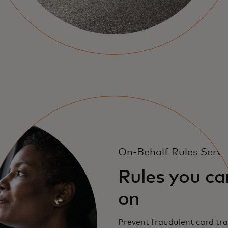
On-Behalf Rules Servi
Rules you ca
on
Prevent fraudulent card tr