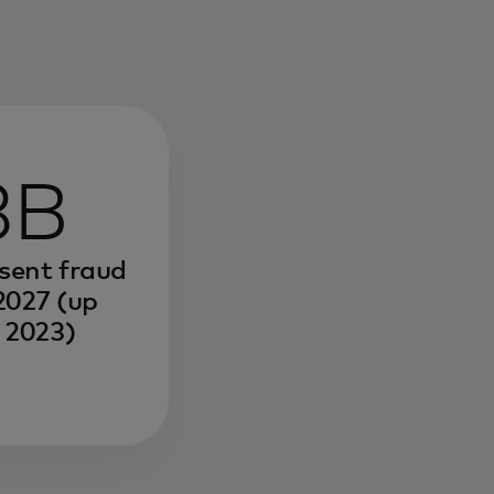
3B
sent fraud
2027 (up
 2023)