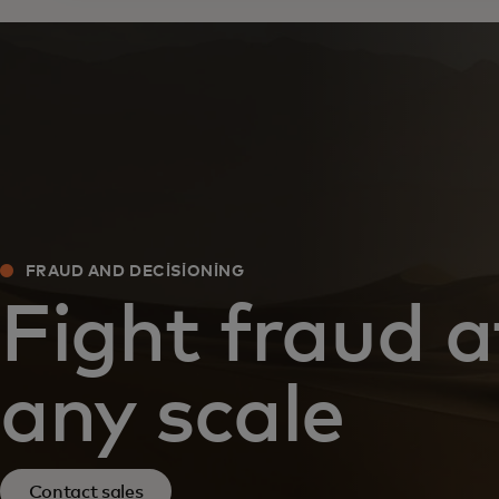
FRAUD AND DECISIONING
Fight fraud a
any scale
Contact sales